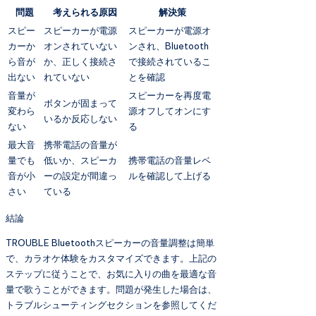
問題
考えられる原因
解決策
スピー
スピーカーが電源
スピーカーが電源オ
カーか
オンされていない
ンされ、Bluetooth
ら音が
か、正しく接続さ
で接続されているこ
出ない
れていない
とを確認
音量が
スピーカーを再度電
ボタンが固まって
変わら
源オフしてオンにす
いるか反応しない
ない
る
最大音
携帯電話の音量が
量でも
低いか、スピーカ
携帯電話の音量レベ
音が小
ーの設定が間違っ
ルを確認して上げる
さい
ている
結論
TROUBLE Bluetoothスピーカーの音量調整は簡単
で、カラオケ体験をカスタマイズできます。上記の
ステップに従うことで、お気に入りの曲を最適な音
量で歌うことができます。問題が発生した場合は、
トラブルシューティングセクションを参照してくだ