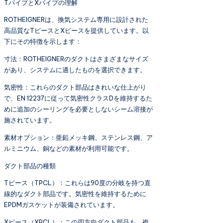
TパイプとXパイプの理解
ROTHEIGNERは、換気システム専用に設計された
高品質なTピースとXピースを提供しています。以
下にその特徴を示します：
寸法：ROTHEIGNERのダクトはさまざまなサイズ
があり、システムに適したものを選択できます。
気密性：これらのダクト部品はきれいな仕上がり
で、EN 12237に従って気密性クラスDを維持するた
めに追加のシーリングを必要としないシーム溶接が
施されています。
素材オプション：亜鉛メッキ鋼、ステンレス鋼、ア
ルミニウム、銅などの素材が利用可能です。
ダクト部品の種類
Tピース（TPCL）：これらは90度の分岐を持つ直
線的なダクト部品です。気密性を維持するために
EPDMガスケットが装備されています。
Xピース（XPCL）：この四方向ダクト部品も、複