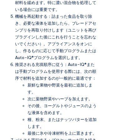
材料を緩めます。特に濃い混合物を処理して
いる場合には重要です。
機械を再起動する：詰まった食品を取り除
き、必要な液体を追加したら、ブレードアセ
ンブリを再取り付けします（ユニットを再び
プラグインした後にこれを行うことを忘れな
いでください）。アプライアンスをオンに
し、作るものに応じて手動プログラムまたは
Auto-IQ®プログラムを選択します。
推奨される充填順序に従う：Auto-IQ®また
は手動プログラムを使用する際には、次の順
序で材料を追加するのが一般的に最適です：
新鮮な果物や野菜を最初に追加しま
す。
次に葉物野菜やハーブを加えます。
その後、ヨーグルトやジュースのよう
な液体を含めます。
種、粉末、またはナッツバターを追加
します。
最後に氷や冷凍材料を上に置きます。
パルスを実行する：プロセッサーが引き続き