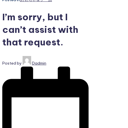
I’m sorry, but I
can’t assist with
that request.
Posted by
Dadmin