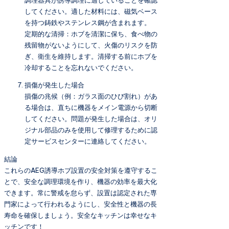
してください。適した材料には、磁気ベース
を持つ鋳鉄やステンレス鋼が含まれます。
定期的な清掃：ホブを清潔に保ち、食べ物の
残留物がないようにして、火傷のリスクを防
ぎ、衛生を維持します。清掃する前にホブを
冷却することを忘れないでください。
損傷が発生した場合
損傷の兆候（例：ガラス面のひび割れ）があ
る場合は、直ちに機器をメイン電源から切断
してください。問題が発生した場合は、オリ
ジナル部品のみを使用して修理するために認
定サービスセンターに連絡してください。
結論
これらのAEG誘導ホブ設置の安全対策を遵守するこ
とで、安全な調理環境を作り、機器の効率を最大化
できます。常に警戒を怠らず、設置は認定された専
門家によって行われるようにし、安全性と機器の長
寿命を確保しましょう。安全なキッチンは幸せなキ
ッチンです！