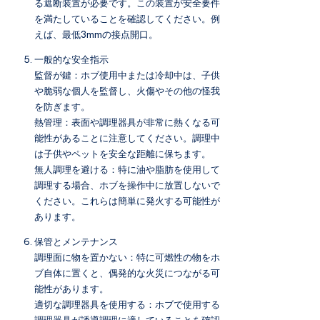
る遮断装置が必要です。この装置が安全要件
を満たしていることを確認してください。例
えば、最低3mmの接点開口。
一般的な安全指示
監督が鍵：ホブ使用中または冷却中は、子供
や脆弱な個人を監督し、火傷やその他の怪我
を防ぎます。
熱管理：表面や調理器具が非常に熱くなる可
能性があることに注意してください。調理中
は子供やペットを安全な距離に保ちます。
無人調理を避ける：特に油や脂肪を使用して
調理する場合、ホブを操作中に放置しないで
ください。これらは簡単に発火する可能性が
あります。
保管とメンテナンス
調理面に物を置かない：特に可燃性の物をホ
ブ自体に置くと、偶発的な火災につながる可
能性があります。
適切な調理器具を使用する：ホブで使用する
調理器具が誘導調理に適していることを確認