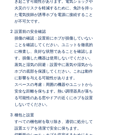
き起こす可能性があります。電気ショックや
火災のリスクを軽減するために、免許を持っ
た電気技師が誘導ホブを電源に接続すること
が不可欠です。
設置前の安全確認
損傷の確認：設置前にホブが損傷していない
ことを確認してください。ユニットを徹底的
に検査し、良好な状態であることを確認しま
す。損傷した機器は使用しないでください。
蒸気と湿気の回避：設置中に蒸気や湿気から
ホブの底部を保護してください。これは動作
に影響を与える可能性があります。
スペースの考慮：周囲の機器やユニットから
安全な距離を保ちます。熱い調理器具が落ち
る可能性のある窓やドアの近くにホブを設置
しないでください。
梱包と設置
すべての梱包材を取り除き、適切に処分して
設置エリアを清潔で安全に保ちます。
切断面のシール：ホブを収容するためにキャ