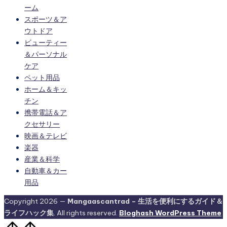
ーム
スポーツ＆ア
ウトドア
ビューティー
＆パーソナル
ケア
ペット用品
ホーム＆キッ
チン
携帯電話＆ア
クセサリー
映画＆テレビ
楽器
産業＆科学
自動車＆カー
用品
Copyright 2026 —
Mangaascantrad – 生活を便利にするガイド＆
ライフハック集
. All rights reserved.
Bloghash WordPress Theme