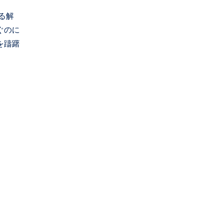
る解
ぐのに
を躊躇