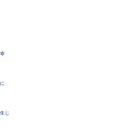
幸
に
生じ