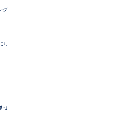
ング
にし
ませ