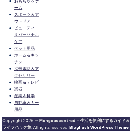
おもちゃ＆ゲ
ーム
スポーツ＆ア
ウトドア
ビューティー
＆パーソナル
ケア
ペット用品
ホーム＆キッ
チン
携帯電話＆ア
クセサリー
映画＆テレビ
楽器
産業＆科学
自動車＆カー
用品
Copyright 2026 —
Mangaascantrad – 生活を便利にするガイド＆
ライフハック集
. All rights reserved.
Bloghash WordPress Theme