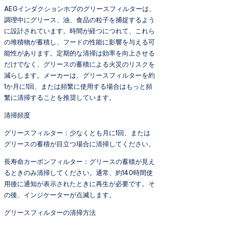
AEGインダクションホブのグリースフィルターは、
調理中にグリース、油、食品の粒子を捕捉するよう
に設計されています。時間が経つにつれて、これら
の堆積物が蓄積し、フードの性能に影響を与える可
能性があります。定期的な清掃は効率を向上させる
だけでなく、グリースの蓄積による火災のリスクを
減らします。メーカーは、グリースフィルターを約
1か月に1回、または頻繁に使用する場合はもっと頻
繁に清掃することを推奨しています。
清掃頻度
グリースフィルター：少なくとも月に1回、または
グリースの蓄積が目立つ場合に清掃してください。
長寿命カーボンフィルター：グリースの蓄積が見え
るときのみ清掃してください。通常、約140時間使
用後に通知が表示されたときに再生が必要です。そ
の後、インジケーターが点滅します。
グリースフィルターの清掃方法