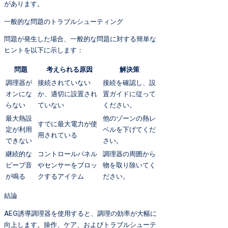
があります。
一般的な問題のトラブルシューティング
問題が発生した場合、一般的な問題に対する簡単な
ヒントを以下に示します：
問題
考えられる原因
解決策
調理器が
接続されていない
接続を確認し、設
オンにな
か、適切に設置され
置ガイドに従って
らない
ていない
ください。
最大熱設
他のゾーンの熱レ
すでに最大電力が使
定が利用
ベルを下げてくだ
用されている
できない
さい。
継続的な
コントロールパネル
調理器の周囲から
ビープ音
やセンサーをブロッ
物を取り除いてく
が鳴る
クするアイテム
ださい。
結論
AEG誘導調理器を使用すると、調理の効率が大幅に
向上します。操作、ケア、およびトラブルシューテ