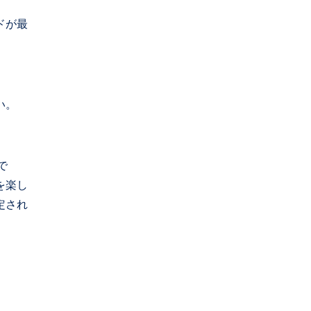
ドが最
い。
で
を楽し
定され