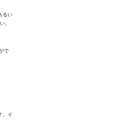
あるい
さい。
がで
す。イ