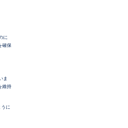
のに
を確保
いま
を維持
ように