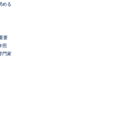
閉める
重要
参照
専門家