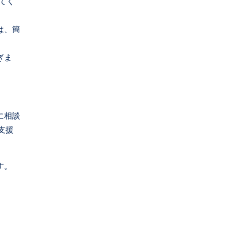
してく
は、簡
ぎま
に相談
支援
す。