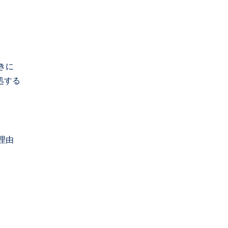
きに
処する
理由