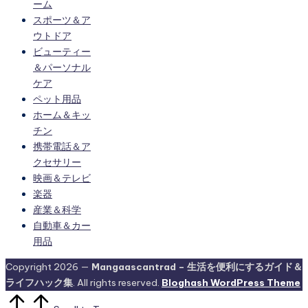
ーム
スポーツ＆ア
ウトドア
ビューティー
＆パーソナル
ケア
ペット用品
ホーム＆キッ
チン
携帯電話＆ア
クセサリー
映画＆テレビ
楽器
産業＆科学
自動車＆カー
用品
Copyright 2026 —
Mangaascantrad – 生活を便利にするガイド＆
ライフハック集
. All rights reserved.
Bloghash WordPress Theme