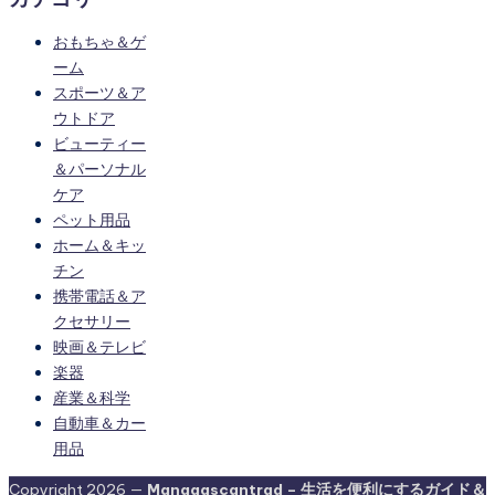
おもちゃ＆ゲ
ーム
スポーツ＆ア
ウトドア
ビューティー
＆パーソナル
ケア
ペット用品
ホーム＆キッ
チン
携帯電話＆ア
クセサリー
映画＆テレビ
楽器
産業＆科学
自動車＆カー
用品
Copyright 2026 —
Mangaascantrad – 生活を便利にするガイド＆