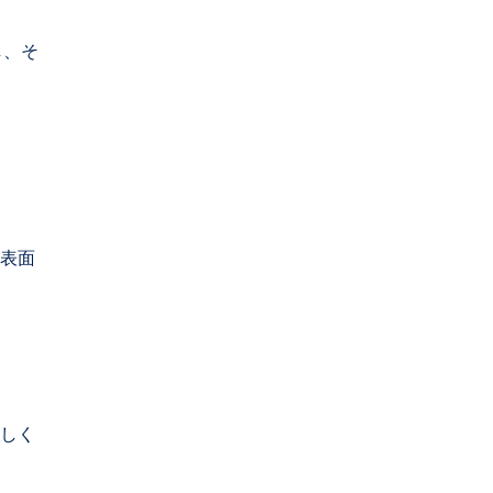
し、そ
表面
しく