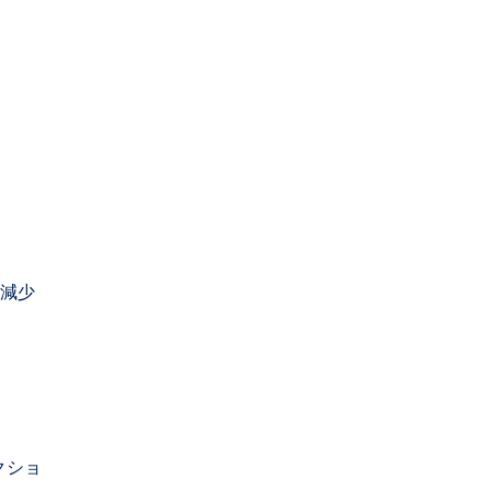
減少
クショ