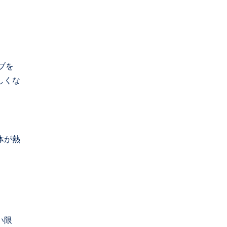
ブを
しくな
体が熱
い限