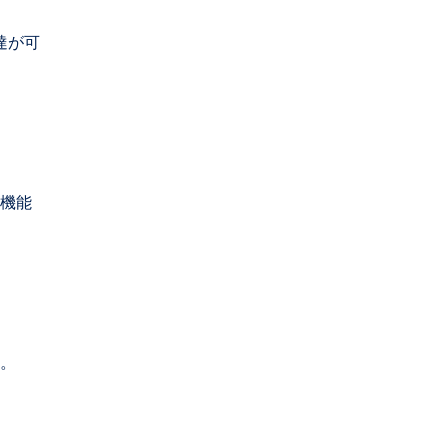
達が可
機能
。