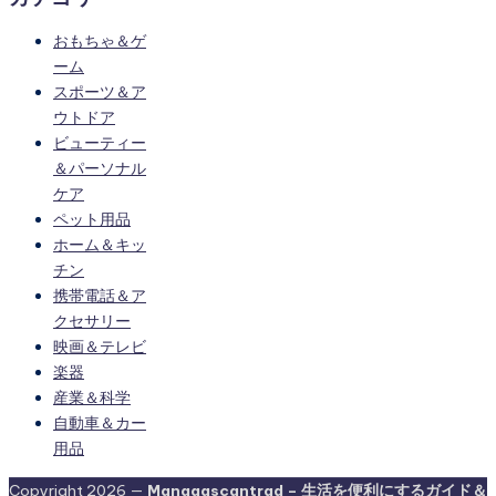
おもちゃ＆ゲ
ーム
スポーツ＆ア
ウトドア
ビューティー
＆パーソナル
ケア
ペット用品
ホーム＆キッ
チン
携帯電話＆ア
クセサリー
映画＆テレビ
楽器
産業＆科学
自動車＆カー
用品
Copyright 2026 —
Mangaascantrad – 生活を便利にするガイド＆