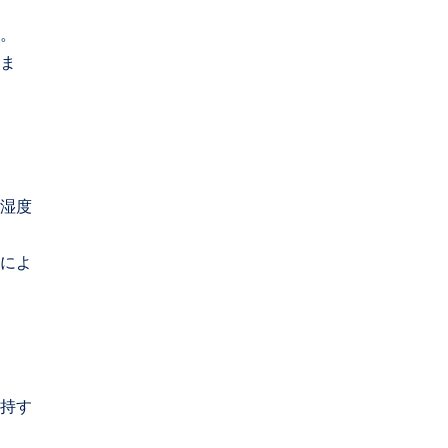
。
ま
湿度
によ
持す