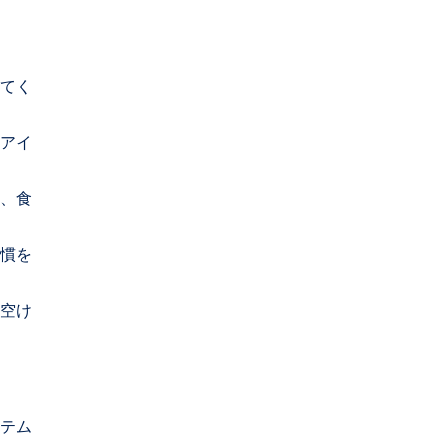
てく
アイ
、食
慣を
空け
テム