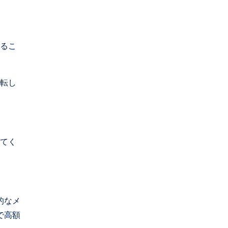
いるこ
運転し
ってく
的なメ
で高額