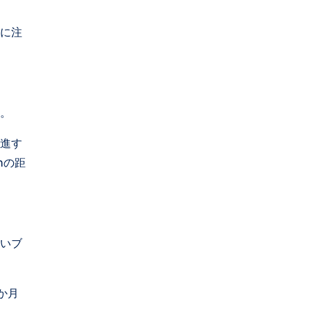
特に注
い。
促進す
mの距
かいブ
か月