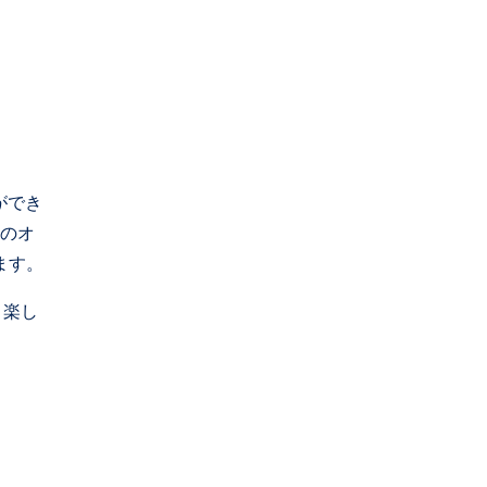
ができ
かのオ
ます。
。楽し