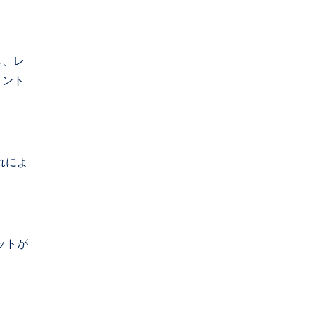
し、レ
メント
れによ
ットが