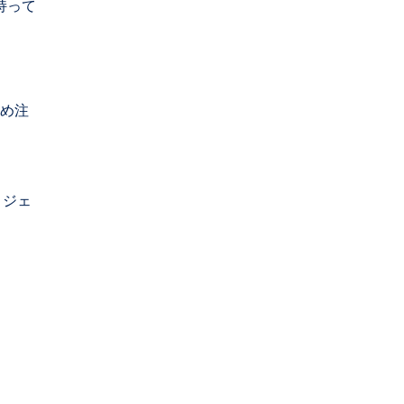
持って
め注
ロジェ