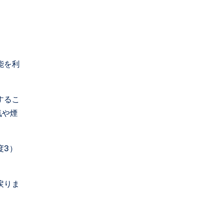
能を利
するこ
気や煙
度3）
戻りま