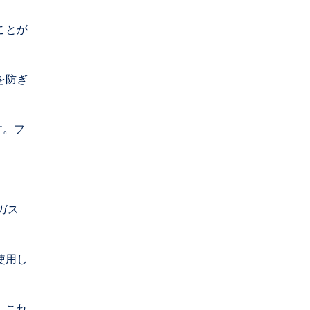
ことが
を防ぎ
す。フ
ガス
使用し
。これ