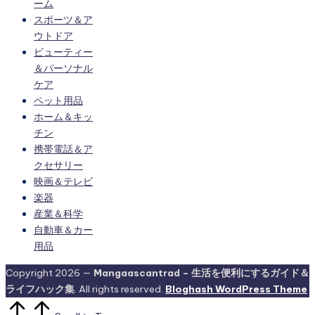
ーム
スポーツ＆ア
ウトドア
ビューティー
＆パーソナル
ケア
ペット用品
ホーム＆キッ
チン
携帯電話＆ア
クセサリー
映画＆テレビ
楽器
産業＆科学
自動車＆カー
用品
Copyright 2026 —
Mangaascantrad – 生活を便利にするガイド＆
ライフハック集
. All rights reserved.
Bloghash WordPress Theme