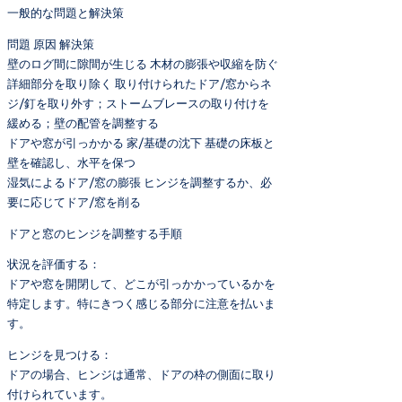
一般的な問題と解決策
問題 原因 解決策
壁のログ間に隙間が生じる 木材の膨張や収縮を防ぐ
詳細部分を取り除く 取り付けられたドア/窓からネ
ジ/釘を取り外す；ストームブレースの取り付けを
緩める；壁の配管を調整する
ドアや窓が引っかかる 家/基礎の沈下 基礎の床板と
壁を確認し、水平を保つ
湿気によるドア/窓の膨張 ヒンジを調整するか、必
要に応じてドア/窓を削る
ドアと窓のヒンジを調整する手順
状況を評価する：
ドアや窓を開閉して、どこが引っかかっているかを
特定します。特にきつく感じる部分に注意を払いま
す。
ヒンジを見つける：
ドアの場合、ヒンジは通常、ドアの枠の側面に取り
付けられています。