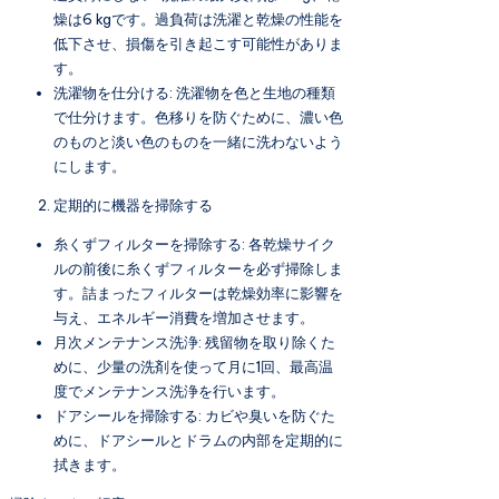
燥は6 kgです。過負荷は洗濯と乾燥の性能を
低下させ、損傷を引き起こす可能性がありま
す。
洗濯物を仕分ける: 洗濯物を色と生地の種類
で仕分けます。色移りを防ぐために、濃い色
のものと淡い色のものを一緒に洗わないよう
にします。
定期的に機器を掃除する
糸くずフィルターを掃除する: 各乾燥サイク
ルの前後に糸くずフィルターを必ず掃除しま
す。詰まったフィルターは乾燥効率に影響を
与え、エネルギー消費を増加させます。
月次メンテナンス洗浄: 残留物を取り除くた
めに、少量の洗剤を使って月に1回、最高温
度でメンテナンス洗浄を行います。
ドアシールを掃除する: カビや臭いを防ぐた
めに、ドアシールとドラムの内部を定期的に
拭きます。