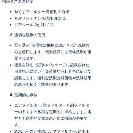
掃除タスクの頻度
糸くずフィルター 各使用の前後
月次メンテナンス洗浄 月に1回
ドアシール 2か月に1回
適切な洗剤の使用
賢く選ぶ: 洗濯乾燥機用に設計された洗剤の
みを使用します。低温洗浄には液体洗剤が推
奨されます。
適量を計る: 洗剤のパッケージに記載された
用量指示に従い、負荷量や汚れ具合に応じて
調整します。過剰な洗剤は残留物や洗浄結果
の悪化を招く可能性があります。
定期的な点検
エアフィルター: 主フィルターと副フィルタ
ーの糸くずの蓄積を定期的に点検します。両
方とも効率的な乾燥のために掃除が必要で
す。
給水ホースと排水ポンプフィルター: 給水ホ