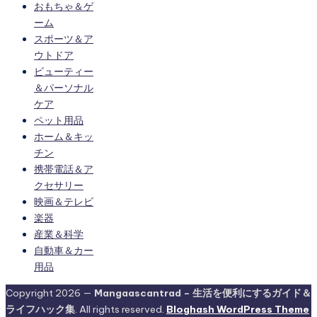
おもちゃ＆ゲ
ーム
スポーツ＆ア
ウトドア
ビューティー
＆パーソナル
ケア
ペット用品
ホーム＆キッ
チン
携帯電話＆ア
クセサリー
映画＆テレビ
楽器
産業＆科学
自動車＆カー
用品
Copyright 2026 —
Mangaascantrad – 生活を便利にするガイド＆
ライフハック集
. All rights reserved.
Bloghash WordPress Theme