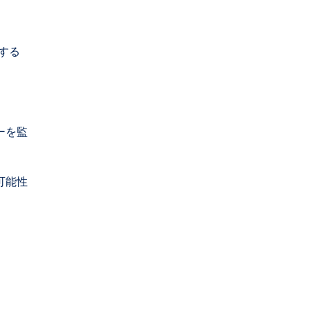
する
ーを監
可能性