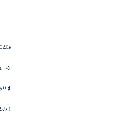
に固定
ないか
ありま
故の主