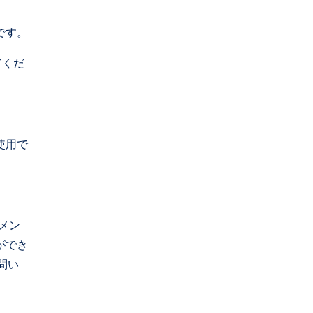
です。
てくだ
使用で
メン
ができ
問い