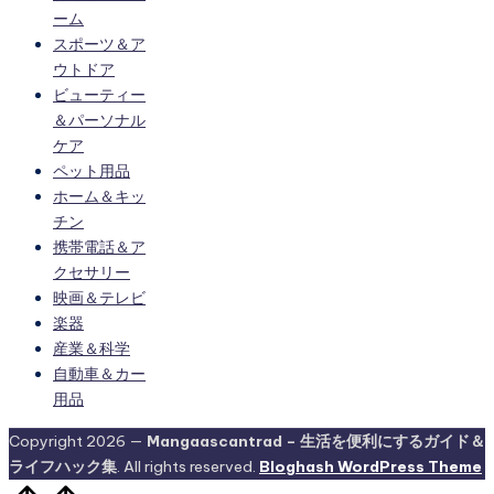
ーム
スポーツ＆ア
ウトドア
ビューティー
＆パーソナル
ケア
ペット用品
ホーム＆キッ
チン
携帯電話＆ア
クセサリー
映画＆テレビ
楽器
産業＆科学
自動車＆カー
用品
Copyright 2026 —
Mangaascantrad – 生活を便利にするガイド＆
ライフハック集
. All rights reserved.
Bloghash WordPress Theme