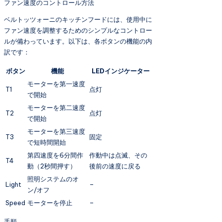
ファン速度のコントロール方法
ベルトッツォーニのキッチンフードには、使用中に
ファン速度を調整するためのシンプルなコントロー
ルが備わっています。以下は、各ボタンの機能の内
訳です：
ボタン
機能
LEDインジケーター
モーターを第一速度
T1
点灯
で開始
モーターを第二速度
T2
点灯
で開始
モーターを第三速度
T3
固定
で短時間開始
第四速度を6分間作
作動中は点滅、その
T4
動（2秒間押す）
後前の速度に戻る
照明システムのオ
Light
–
ン/オフ
Speed
モーターを停止
–
手順