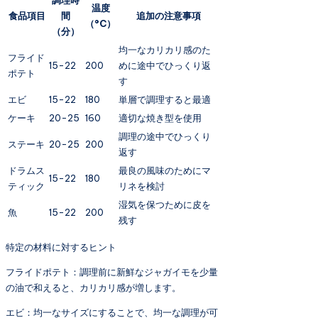
調理時
温度
食品項目
間
追加の注意事項
（°C）
（分）
均一なカリカリ感のた
フライド
15-22
200
めに途中でひっくり返
ポテト
す
エビ
15-22
180
単層で調理すると最適
ケーキ
20-25
160
適切な焼き型を使用
調理の途中でひっくり
ステーキ
20-25
200
返す
ドラムス
最良の風味のためにマ
15-22
180
ティック
リネを検討
湿気を保つために皮を
魚
15-22
200
残す
特定の材料に対するヒント
フライドポテト：調理前に新鮮なジャガイモを少量
の油で和えると、カリカリ感が増します。
エビ：均一なサイズにすることで、均一な調理が可