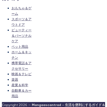
おもちゃ＆ゲ
ーム
スポーツ＆ア
ウトドア
ビューティー
＆パーソナル
ケア
ペット用品
ホーム＆キッ
チン
携帯電話＆ア
クセサリー
映画＆テレビ
楽器
産業＆科学
自動車＆カー
用品
Copyright 2026 —
Mangaascantrad – 生活を便利にするガイド＆