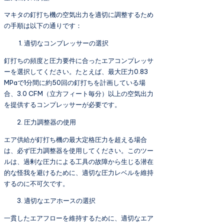
マキタの釘打ち機の空気出力を適切に調整するため
の手順は以下の通りです：
適切なコンプレッサーの選択
釘打ちの頻度と圧力要件に合ったエアコンプレッサ
ーを選択してください。たとえば、最大圧力0.83
MPaで1分間に約50回の釘打ちを計画している場
合、3.0 CFM（立方フィート毎分）以上の空気出力
を提供するコンプレッサーが必要です。
圧力調整器の使用
エア供給が釘打ち機の最大定格圧力を超える場合
は、必ず圧力調整器を使用してください。このツー
ルは、過剰な圧力による工具の故障から生じる潜在
的な怪我を避けるために、適切な圧力レベルを維持
するのに不可欠です。
適切なエアホースの選択
一貫したエアフローを維持するために、適切なエア