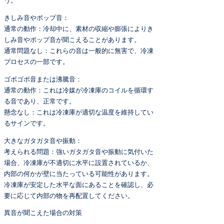
う。
きしみ音やポップ音：
通常の動作：冷却中に、素材の収縮や膨張によりき
しみ音やポップ音が聞こえることがあります。
通常問題なし：これらの音は一般的に無害で、冷凍
プロセスの一部です。
ゴボゴボ音または沸騰音：
通常の動作：これは冷媒が冷凍庫のコイルを循環す
る音であり、正常です。
懸念なし：これは冷凍庫が適切な温度を維持してい
るサインです。
大きなガタガタ音や振動：
考えられる問題：強いガタガタ音や振動に気付いた
場合、冷凍庫が不適切に水平に設置されているか、
内部の何かが壁に当たっている可能性があります。
冷凍庫が安定した水平な面にあることを確認し、必
要に応じて内部の物を再配置してください。
異音が聞こえた場合の対策