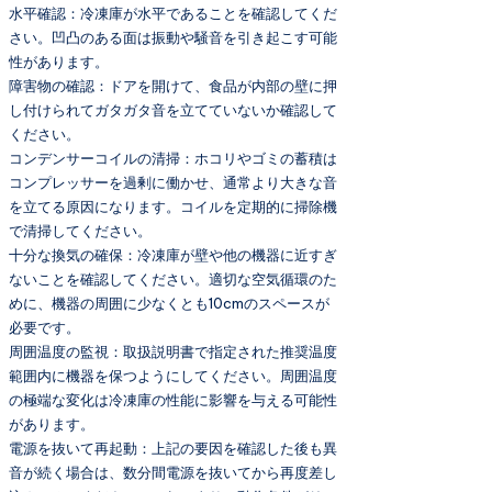
水平確認：冷凍庫が水平であることを確認してくだ
さい。凹凸のある面は振動や騒音を引き起こす可能
性があります。
障害物の確認：ドアを開けて、食品が内部の壁に押
し付けられてガタガタ音を立てていないか確認して
ください。
コンデンサーコイルの清掃：ホコリやゴミの蓄積は
コンプレッサーを過剰に働かせ、通常より大きな音
を立てる原因になります。コイルを定期的に掃除機
で清掃してください。
十分な換気の確保：冷凍庫が壁や他の機器に近すぎ
ないことを確認してください。適切な空気循環のた
めに、機器の周囲に少なくとも10cmのスペースが
必要です。
周囲温度の監視：取扱説明書で指定された推奨温度
範囲内に機器を保つようにしてください。周囲温度
の極端な変化は冷凍庫の性能に影響を与える可能性
があります。
電源を抜いて再起動：上記の要因を確認した後も異
音が続く場合は、数分間電源を抜いてから再度差し