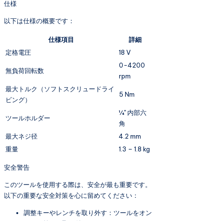
仕様
以下は仕様の概要です：
仕様項目
詳細
定格電圧
18 V
0-4200
無負荷回転数
rpm
最大トルク（ソフトスクリュードライ
5 Nm
ビング）
¼" 内部六
ツールホルダー
角
最大ネジ径
4.2 mm
重量
1.3 – 1.8 kg
安全警告
このツールを使用する際は、安全が最も重要です。
以下の重要な安全対策を心に留めてください：
調整キーやレンチを取り外す：ツールをオン