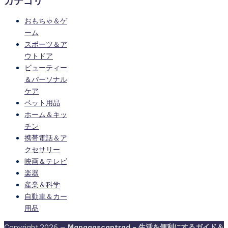
カテゴリ
おもちゃ＆ゲ
ーム
スポーツ＆ア
ウトドア
ビューティー
＆パーソナル
ケア
ペット用品
ホーム＆キッ
チン
携帯電話＆ア
クセサリー
映画＆テレビ
楽器
産業＆科学
自動車＆カー
用品
Copyright 2026 —
Mangaascantrad – 生活を便利にするガイド＆