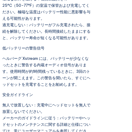
25°C（50-77°F）の室温で保管および充電してく
ださい。極端な温度はバッテリー性能に悪影響を与
える可能性があります。
過充電しない：バッテリーがフル充電されたら、接
続を解除してください。長時間接続したままにする
と、バッテリー寿命が短くなる可能性があります。
低バッテリーの警告信号
ヘルバーグ Xstream には、バッテリーが少なくな
ったときに警告する内蔵オーディオ信号がありま
す。使用時間が約1時間残っているときに、3回のト
ーンが聞こえます。この警告を聞いたら、すぐにヘ
ッドセットを充電することをお勧めします。
安全ガイドライン
無人で放置しない：充電中にヘッドセットを無人で
放置しないでください。
メーカーのガイドラインに従う：バッテリーやヘッ
ドセットのメンテナンスに関する詳細と仕様につい
ては、常にユーザーマニュアルを参照してくださ