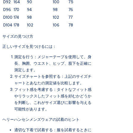
D92
164
90
100
75
D96
170
94
98
76
D100
174
98
102
77
D104
178
102
106
78
サイズの見つけ方
正しいサイズを見つけるには：
測定を行う：メジャーテープを使用して、身
長、胸囲、ウエスト、ヒップ、股下を正確に
測定します。
サイズチャートを参照する：上記のサイズチ
ャートとあなたの測定値を比較します。
フィット感を考慮する：タイトなフィット感
やリラックスしたフィット感を好むかどうか
を判断し、これがサイズ選びに影響を与える
可能性があります。
ヘリーハンセンメンズウェアの試着のヒント
適切な下着で試着する：服を試着するときに