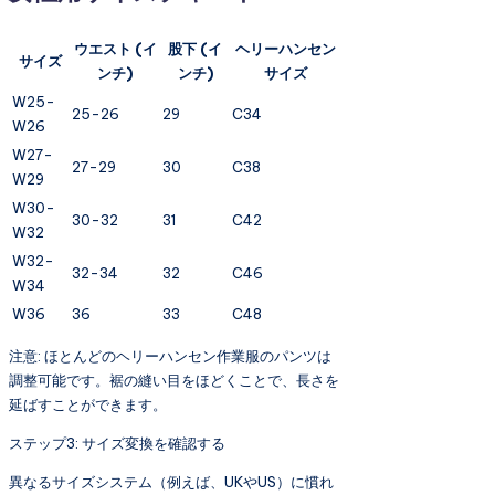
ウエスト (イ
股下 (イ
ヘリーハンセン
サイズ
ンチ)
ンチ)
サイズ
W25-
25-26
29
C34
W26
W27-
27-29
30
C38
W29
W30-
30-32
31
C42
W32
W32-
32-34
32
C46
W34
W36
36
33
C48
注意: ほとんどのヘリーハンセン作業服のパンツは
調整可能です。裾の縫い目をほどくことで、長さを
延ばすことができます。
ステップ3: サイズ変換を確認する
異なるサイズシステム（例えば、UKやUS）に慣れ