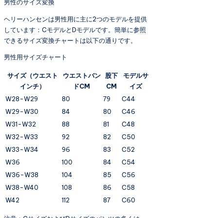
男性のサイズ変換
ヘリーハンセンは男性用に主に2つのモデルを提供
しています：CモデルとDモデルです。簡単に参照
できるサイズ変換チャートは以下の通りです。
男性用サイズチャート
サイズ（ウエスト
ウエストバン
股下
モデルサ
インチ）
ドCM
CM
イズ
W28-W29
80
79
C44
W29-W30
84
80
C46
W31-W32
88
81
C48
W32-W33
92
82
C50
W33-W34
96
83
C52
W36
100
84
C54
W36-W38
104
85
C56
W38-W40
108
86
C58
W42
112
87
C60