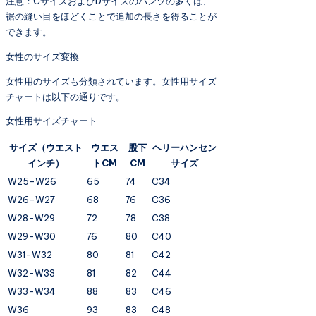
注意：CサイズおよびDサイズのパンツの多くは、
裾の縫い目をほどくことで追加の長さを得ることが
できます。
女性のサイズ変換
女性用のサイズも分類されています。女性用サイズ
チャートは以下の通りです。
女性用サイズチャート
サイズ（ウエスト
ウエス
股下
ヘリーハンセン
インチ）
トCM
CM
サイズ
W25-W26
65
74
C34
W26-W27
68
76
C36
W28-W29
72
78
C38
W29-W30
76
80
C40
W31-W32
80
81
C42
W32-W33
81
82
C44
W33-W34
88
83
C46
W36
93
83
C48