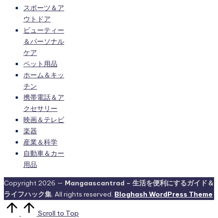
スポーツ＆ア
ウトドア
ビューティー
＆パーソナル
ケア
ペット用品
ホーム＆キッ
チン
携帯電話＆ア
クセサリー
映画＆テレビ
楽器
産業＆科学
自動車＆カー
用品
Copyright 2026 —
Mangaascantrad – 生活を便利にするガイド＆
ライフハック集
. All rights reserved.
Bloghash WordPress Theme
Scroll to Top