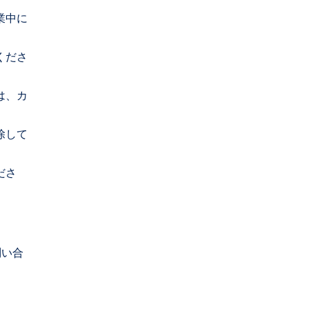
業中に
くださ
は、カ
除して
ださ
問い合