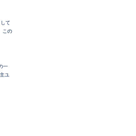
出して
。この
の一
主ユ