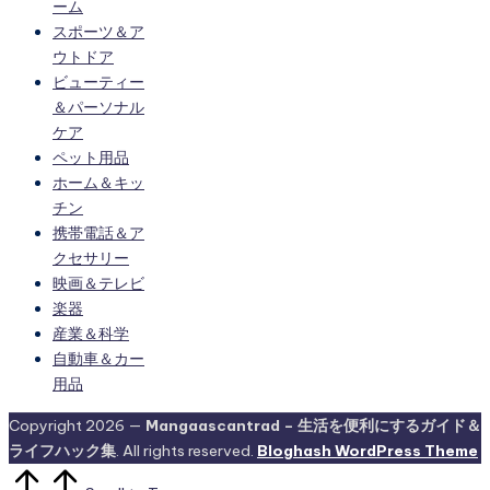
ーム
スポーツ＆ア
ウトドア
ビューティー
＆パーソナル
ケア
ペット用品
ホーム＆キッ
チン
携帯電話＆ア
クセサリー
映画＆テレビ
楽器
産業＆科学
自動車＆カー
用品
Copyright 2026 —
Mangaascantrad – 生活を便利にするガイド＆
ライフハック集
. All rights reserved.
Bloghash WordPress Theme