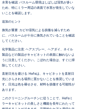
水害を確認: バスルーム環境はしばしば湿気が多い
ため、特にミラー周辺の表面で水害が発生していな
いことを確認します。
追加のヒント
換気が重要: カビや湿気による損傷を減らすため
に、バスルームが十分に換気されていることを確認
してください。
化学製品に注意: ヘアスプレー、ヘアダイ、ネイル
製品などの製品がキャビネットの表面に触れないよ
うに注意してください。こぼれた場合は、すぐに掃
除してください。
直射日光を避ける: Hafaは、キャビネットを直射日
光にさらされる場所に置かないことを推奨していま
す。日光は色を褪せさせ、材料を損傷する可能性が
あります。
このクリーニングルーチンに従うことで、Hafaミ
ラーキャビネットの美しさと機能を長年にわたって
維持することができます。定期的なケアと適切な方