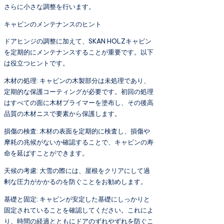
さらに小さな調整を行います。
キャビンのメンテナンスのヒント
ドアヒンジの調整に加えて、SKAN HOLZキャビン
を定期的にメンテナンスすることが重要です。以下
は役立つヒントです。
木材の処理: キャビンの木製部分は未処理であり、
定期的な保護コーティングが必要です。初回の処理
はすべての面に木材プライマーを塗布し、その後高
品質の木材ニスで要素から保護します。
損傷の検査: 木材の表面を定期的に検査し、損傷や
摩耗の兆候がないか確認することで、キャビンの寿
命を延ばすことができます。
天候の考慮: 大雪の際には、屋根をクリアにして過
剰な圧力がかかるのを防ぐことをお勧めします。
基礎と固定: キャビンが安定した基礎にしっかりと
固定されていることを確認してください。これによ
り、時間の経過とともにドアのずれやずれを防ぐこ