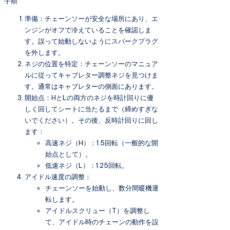
手順
準備：チェーンソーが安全な場所にあり、エ
ンジンがオフで冷えていることを確認しま
す。誤って始動しないようにスパークプラグ
を外します。
ネジの位置を特定：チェーンソーのマニュア
ルに従ってキャブレター調整ネジを見つけま
す。通常はキャブレターの側面にあります。
開始点：HとLの両方のネジを時計回りに優
しく回してシートに当たるまで（締めすぎな
いでください）。その後、反時計回りに回し
ます：
高速ネジ（H）：1.5回転（一般的な開
始点として）。
低速ネジ（L）：1.25回転。
アイドル速度の調整：
チェーンソーを始動し、数分間暖機運
転します。
アイドルスクリュー（T）を調整し
て、アイドル時のチェーンの動作を設