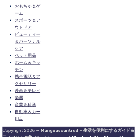
おもちゃ＆ゲ
ーム
スポーツ＆ア
ウトドア
ビューティー
＆パーソナル
ケア
ペット用品
ホーム＆キッ
チン
携帯電話＆ア
クセサリー
映画＆テレビ
楽器
産業＆科学
自動車＆カー
用品
Copyright 2026 —
Mangaascantrad – 生活を便利にするガイド＆