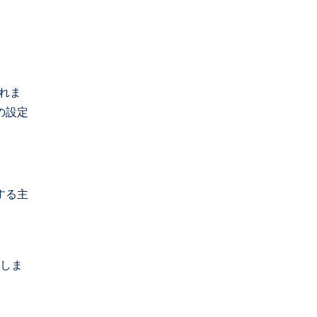
れま
の設定
する主
しま