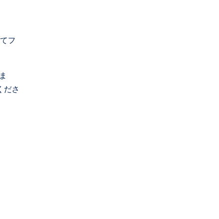
てフ
ま
くださ