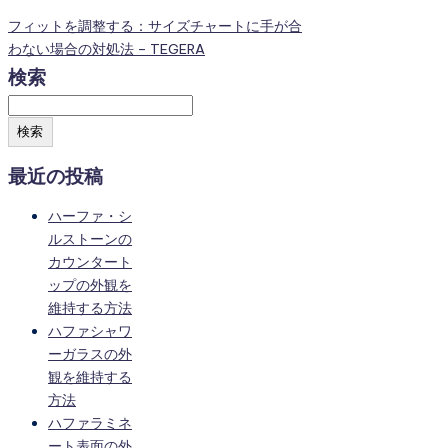
フィットを調整する：サイズチャートに手が合
わない場合の対処法 – TEGERA
検索
検索
最近の投稿
ハーファ・シ
ルストーンの
カウンタート
ップの外観を
維持する方法
ハファシャワ
ーガラスの外
観を維持する
方法
ハファラミネ
ート表面の外