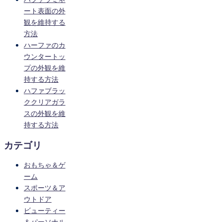
ート表面の外
観を維持する
方法
ハーファのカ
ウンタートッ
プの外観を維
持する方法
ハファブラッ
ククリアガラ
スの外観を維
持する方法
カテゴリ
おもちゃ＆ゲ
ーム
スポーツ＆ア
ウトドア
ビューティー