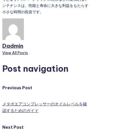
ンテナンスは、性能と寿命に大きな利益をもたらす
小さな時間の投資です。
Dadmin
View All Posts
Post navigation
Previous Post
メタボエアコンプレッサーのオイルレベルを確
認するためのガイド
Next Post