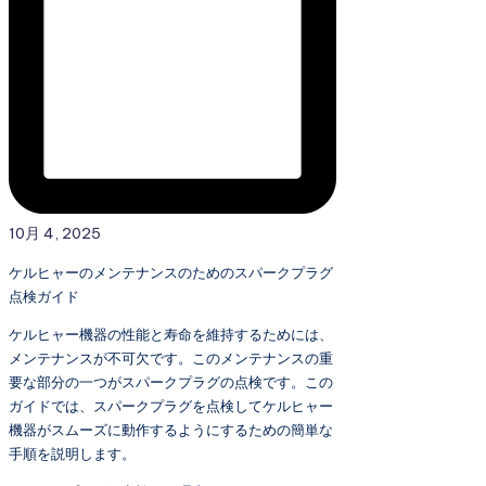
10月 4, 2025
ケルヒャーのメンテナンスのためのスパークプラグ
点検ガイド
ケルヒャー機器の性能と寿命を維持するためには、
メンテナンスが不可欠です。このメンテナンスの重
要な部分の一つがスパークプラグの点検です。この
ガイドでは、スパークプラグを点検してケルヒャー
機器がスムーズに動作するようにするための簡単な
手順を説明します。