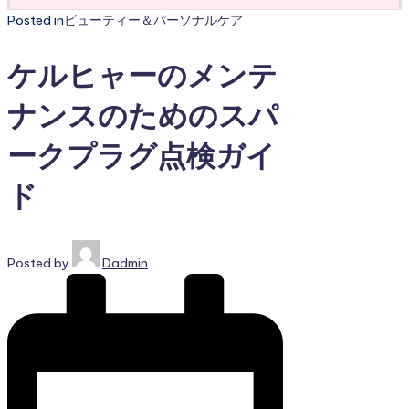
Posted in
ビューティー＆パーソナルケア
ケルヒャーのメンテ
ナンスのためのスパ
ークプラグ点検ガイ
ド
Posted by
Dadmin