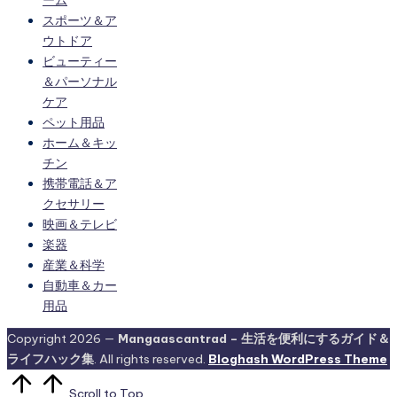
スポーツ＆ア
ウトドア
ビューティー
＆パーソナル
ケア
ペット用品
ホーム＆キッ
チン
携帯電話＆ア
クセサリー
映画＆テレビ
楽器
産業＆科学
自動車＆カー
用品
Copyright 2026 —
Mangaascantrad – 生活を便利にするガイド＆
ライフハック集
. All rights reserved.
Bloghash WordPress Theme
Scroll to Top